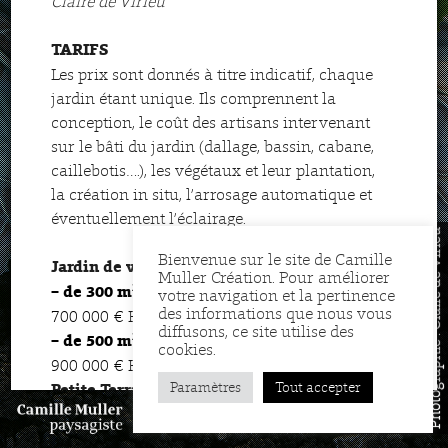
Claire de Virieu
TARIFS
Les prix sont donnés à titre indicatif, chaque
jardin étant unique. Ils comprennent la
conception, le coût des artisans intervenant
sur le bâti du jardin (dallage, bassin, cabane,
caillebotis….), les végétaux et leur plantation,
la création in situ, l’arrosage automatique et
éventuellement l’éclairage.
Photographie : Claire de Virieu
Bienvenue sur le site de Camille
Jardin de ville :
Muller Création. Pour améliorer
2
à partir de 400 000 € à
– de 300 m
:
votre navigation et la pertinence
des informations que nous vous
700 000 € HT.
diffusons, ce site utilise des
2
à partir de 600 000 € à
– de 500 m
:
cookies.
900 000 € HT.
Paramètres
à partir de
Tout accepter
Petite Terrasse de 50-60 m²
:
160 000 à 180 000 € H.T
(hors travaux
MENU
FR
EN
d’étanchéité)