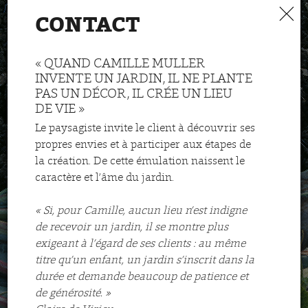
CONTACT
« QUAND CAMILLE MULLER
INVENTE UN JARDIN, IL NE PLANTE
PAS UN DÉCOR, IL CRÉE UN LIEU
DE VIE »
Le paysagiste invite le client à découvrir ses
propres envies et à participer aux étapes de
la création. De cette émulation naissent le
caractère et l’âme du jardin.
« Si, pour Camille, aucun lieu n’est indigne
de recevoir un jardin, il se montre plus
exigeant à l’égard de ses clients : au même
titre qu’un enfant, un jardin s’inscrit dans la
durée et demande beaucoup de patience et
de générosité. »