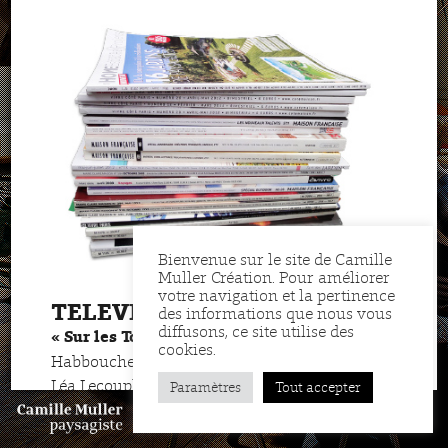
Bienvenue sur le site de Camille
Muller Création. Pour améliorer
votre navigation et la pertinence
TELEVISION
des informations que nous vous
diffusons, ce site utilise des
Morad Aït-
« Sur les Toits de Paris »
cookies.
Habbouche and Thomas Raguet, written by
Léa Lecouple, France 5.
Paramètres
Tout accepter
November 17, 2013.
MENU
FR
EN