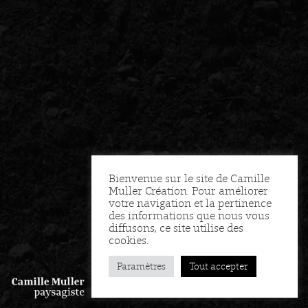
Bienvenue sur le site de Camille
Muller Création. Pour améliorer
votre navigation et la pertinence
des informations que nous vous
diffusons, ce site utilise des
cookies.
Paramètres
Tout accepter
FR
EN