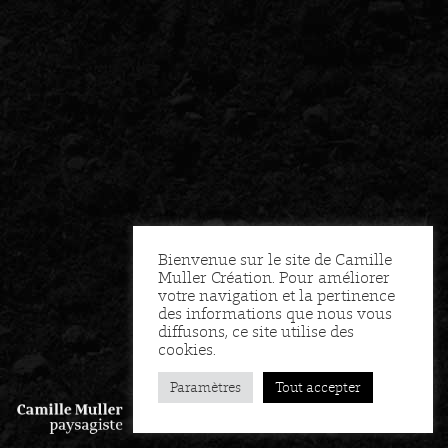
Bienvenue sur le site de Camille
Muller Création. Pour améliorer
votre navigation et la pertinence
des informations que nous vous
diffusons, ce site utilise des
cookies.
Paramètres
Tout accepter
FR
EN