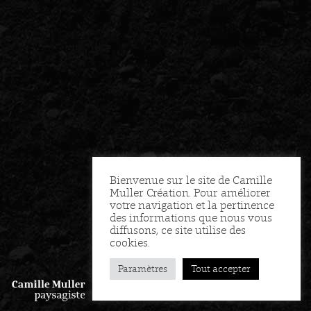
Bienvenue sur le site de Camille
Muller Création. Pour améliorer
votre navigation et la pertinence
des informations que nous vous
diffusons, ce site utilise des
cookies.
Paramètres
Tout accepter
FR
EN