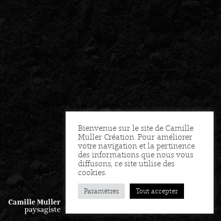
Bienvenue sur le site de Camille
Muller Création. Pour améliorer
votre navigation et la pertinence
des informations que nous vous
diffusons, ce site utilise des
cookies.
Paramètres
Tout accepter
FR
EN