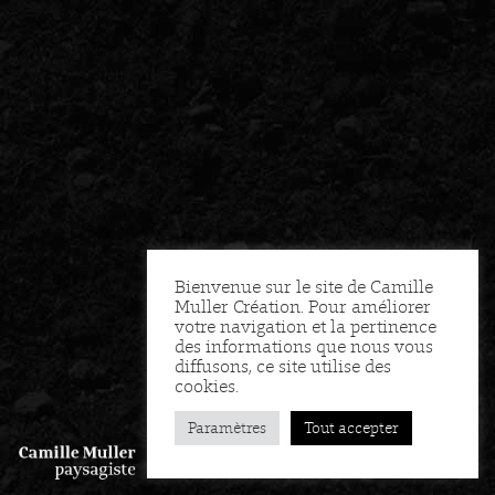
Bienvenue sur le site de Camille
Muller Création. Pour améliorer
votre navigation et la pertinence
des informations que nous vous
diffusons, ce site utilise des
cookies.
Paramètres
Tout accepter
FR
EN