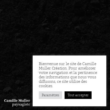
Bienvenue sur le site de Camille
Muller Création. Pour améliorer
votre navigation et la pertinence
des informations que nous vous
diffusons, ce site utilise des
cookies.
Paramètres
Tout accepter
FR
EN